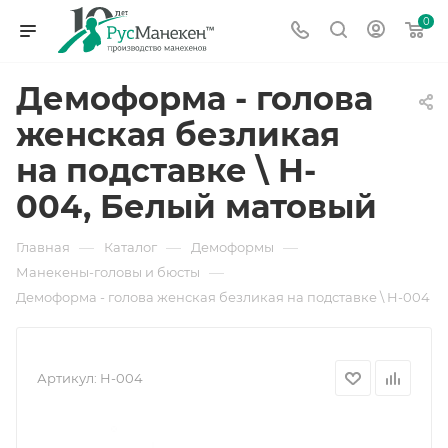
0
Демоформа - голова
женская безликая
на подставке \ H-
004, Белый матовый
—
—
—
Главная
Каталог
Демоформы
—
Манекены-головы и бюсты
Демоформа - голова женская безликая на подставке \ H-004
Артикул:
H-004