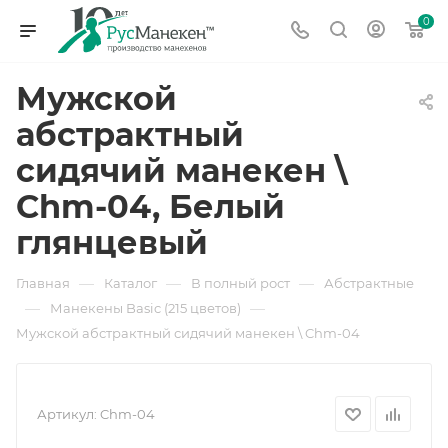
0
Мужской
абстрактный
сидячий манекен \
Chm-04, Белый
глянцевый
—
—
—
Главная
Каталог
В полный рост
Абстрактные
—
—
Манекены Basic (215 цветов)
Мужской абстрактный сидячий манекен \ Chm-04
Артикул:
Chm-04