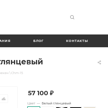
АНИЯ
БЛОГ
КОНТАКТЫ
 глянцевый
екен \ Chm-15
57 100
₽
Цвет
—
Белый глянцевый