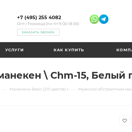
+7 (495) 255 4082
Опт / Розница (пн-пт 9.00-18.00)
ЗАКАЗАТЬ ЗВОНОК
УСЛУГИ
КАК КУПИТЬ
КОМП
анекен \ Chm-15, Белый
—
—
Манекены Basic (215 цветов)
Мужской абстрактный ман