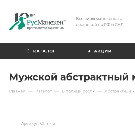
Все виды манекенов с
доставкой по РФ и СНГ
КАТАЛОГ
АКЦИИ
Мужской абстрактный м
—
—
—
Главная
Каталог
В полный рост
Абстрактные
Артикул:
Chm-15