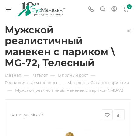
0
Мужской
реалистичный
манекен с париком \
MG-72, Телесный
—
—
—
Главная
Каталог
В полный рост
—
Реалистичные манекены
Манекены Classic с париками
—
Мужской реалистичный манекен с париком \ MG-72
Артикул:
MG-72