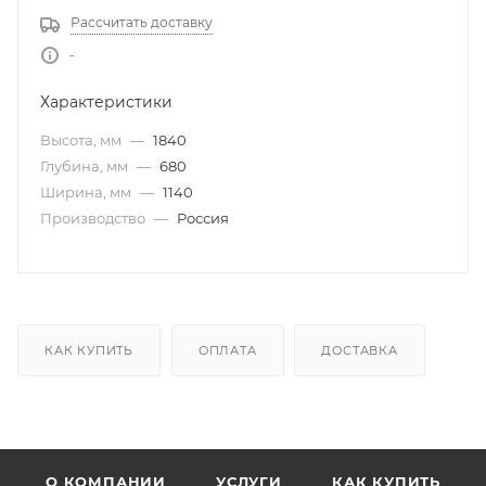
Рассчитать доставку
-
Характеристики
Высота, мм
—
1840
Глубина, мм
—
680
Ширина, мм
—
1140
Производство
—
Россия
КАК КУПИТЬ
ОПЛАТА
ДОСТАВКА
О КОМПАНИИ
УСЛУГИ
КАК КУПИТЬ