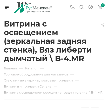
0
Витрина с
освещением
(зеркальная задняя
стенка), Вяз либерти
дымчатый \ B-4.MR
—
—
Главная
Каталог
—
Торговое оборудование для магазинов
—
Стеклянные витрины, торговые прилавки
—
Витрины и прилавки Селена
Витрина с освещением (зеркальная задняя стенка) \ B-4.MR