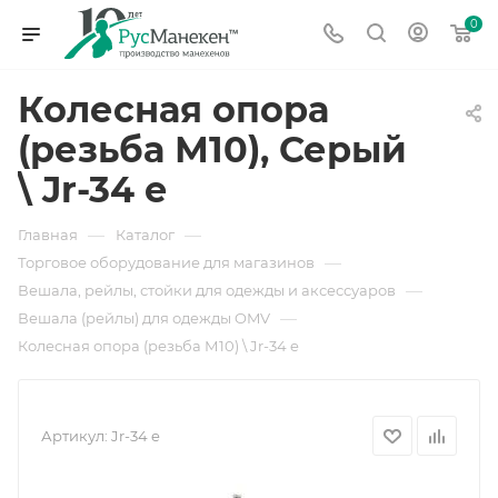
0
Колесная опора
(резьба М10), Серый
\ Jr-34 e
—
—
Главная
Каталог
—
Торговое оборудование для магазинов
—
Вешала, рейлы, стойки для одежды и аксессуаров
—
Вешала (рейлы) для одежды OMV
Колесная опора (резьба М10) \ Jr-34 e
Артикул:
Jr-34 e