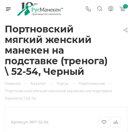
0
Портновский
мягкий женский
манекен на
подставке (тренога)
\ 52-54, Черный
—
—
—
—
Главная
Каталог
Торсы
Портновские
Портновский мягкий женский манекен на подставке
(тренога) \ 52-54
Артикул:
RFF-52-54