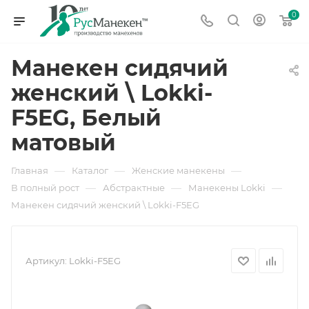
0
Манекен сидячий
женский \ Lokki-
F5EG, Белый
матовый
—
—
—
Главная
Каталог
Женские манекены
—
—
—
В полный рост
Абстрактные
Манекены Lokki
Манекен сидячий женский \ Lokki-F5EG
Артикул:
Lokki-F5EG