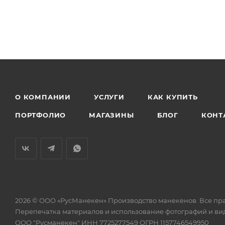
О КОМПАНИИ
УСЛУГИ
КАК КУПИТЬ
ПОРТФОЛИО
МАГАЗИНЫ
БЛОГ
КОНТ
2026 © ООО «РусМанекен» Производство манекенов. Все пр
Перепечатка материалов и использование фотографий и виде
ООО "Русманекен" ИНН 7725277549 ОГРН 1157746549950