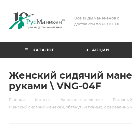
Все виды манекенов с
доставкой по РФ и СНГ
КАТАЛОГ
АКЦИИ
Женский сидячий манек
руками \ VNG-04F
—
—
—
Главная
Каталог
Женские манекены
В полный
Женский сидячий манекен, обтянутый тканью, с деревянным