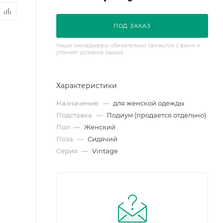
ПОД ЗАКАЗ
Наши менеджеры обязательно свяжутся с вами и
уточнят условия заказа
Характеристики
Назначение
—
для женской одежды
Подставка
—
Подиум (продается отдельно)
Пол
—
Женский
Поза
—
Сидячий
Серия
—
Vintage