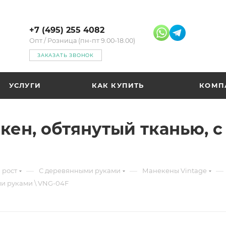
+7 (495) 255 4082
Опт / Розница (пн-пт 9.00-18.00)
ЗАКАЗАТЬ ЗВОНОК
УСЛУГИ
КАК КУПИТЬ
КОМП
ен, обтянутый тканью, 
—
—
—
 рост
С деревянными руками
Манекены Vintage
и руками \ VNG-04F