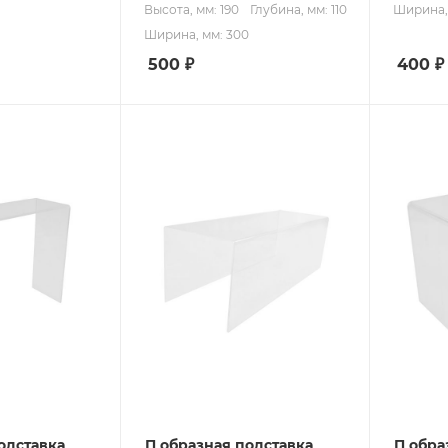
Высота, мм: 190
Глубина, мм: 110
Ширина,
Ширина, мм: 300
500
₽
400
₽
одставка
П образная подставка
П обра