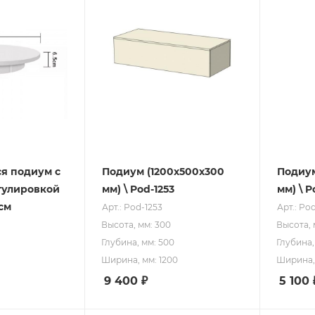
я подиум с
Подиум (1200х500х300
Подиу
гулировкой
мм) \ Pod-1253
мм) \ 
 см
Арт.: Pod-1253
Арт.: Po
Высота, мм: 300
Высота, 
Глубина, мм: 500
Глубина,
Ширина, мм: 1200
Ширина,
9 400
₽
5 100