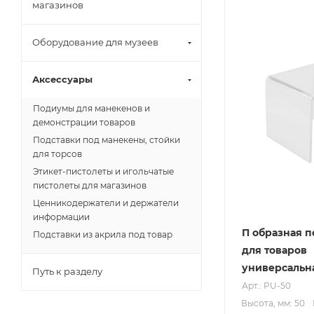
магазинов
Оборудование для музеев
Аксессуары
Подиумы для манекенов и
демонстрации товаров
Подставки под манекены, стойки
для торсов
Этикет-пистолеты и игольчатые
пистолеты для магазинов
Ценникодержатели и держатели
информации
П образная п
Подставки из акрила под товар
для товаров
универсальна
Путь к разделу
Арт.: PU-50
Высота, мм: 50