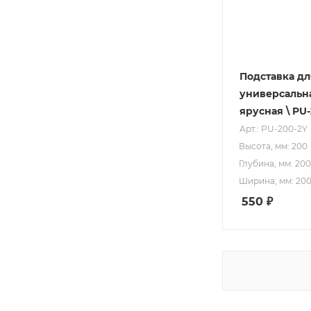
Подставка дл
универсальна
ярусная \ PU
Арт.: PU-200-2Y
Высота, мм: 200
Глубина, мм: 200
Ширина, мм: 20
550
₽