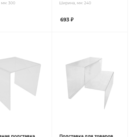
 мм: 300
Ширина, мм: 240
693
₽
зная подставка
Подставка для товаров