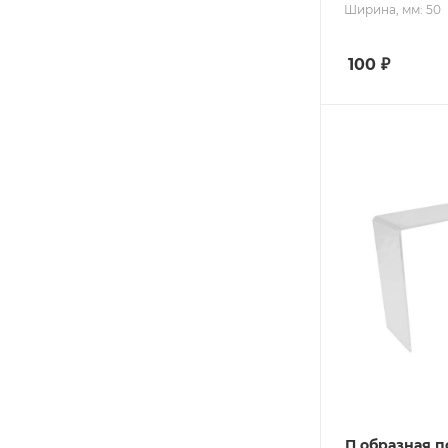
Ширина, мм: 50
100
₽
П образная п