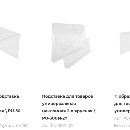
одставка
Подставка для товаров
П обра
универсальная
для то
я \ PU-50
наклонная 2-х ярусная \
универ
PU-300N-2Y
Арт.: PU
Глубина, мм: 50
Высота, 
Арт.: PU-300N-2Y