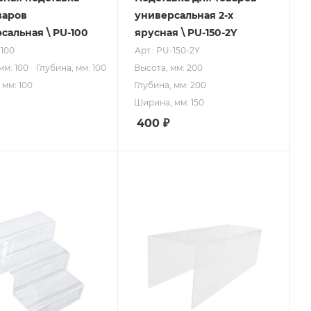
варов
универсальная 2-х
сальная \ PU-100
ярусная \ PU-150-2Y
-100
Арт.: PU-150-2Y
мм: 100
Глубина, мм: 100
Высота, мм: 200
мм: 100
Глубина, мм: 200
Ширина, мм: 150
400
₽