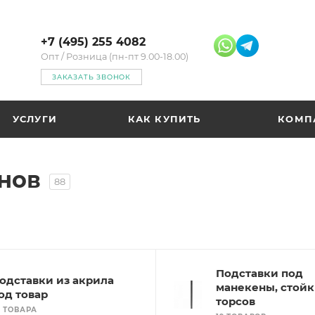
+7 (495) 255 4082
Опт / Розница (пн-пт 9.00-18.00)
ЗАКАЗАТЬ ЗВОНОК
УСЛУГИ
КАК КУПИТЬ
КОМП
нов
88
Подставки под
одставки из акрила
манекены, стойк
од товар
торсов
2 ТОВАРА