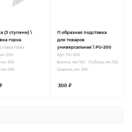
 (3 ступени) \
П образная подставка
вка горка
для товаров
универсальная \ PU-200
дставка горка
мм: 200
Арт.: PU-200
 мм: 345
Высота, мм: 100
Глубина, мм: 100
мм: 390
Ширина, мм: 200
₽
300
₽