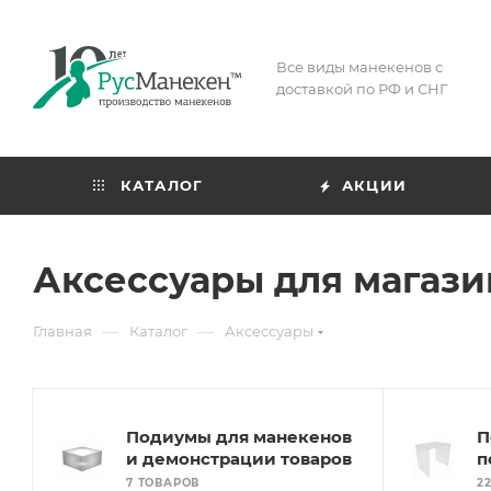
Все виды манекенов с
доставкой по РФ и СНГ
КАТАЛОГ
АКЦИИ
Аксессуары для магази
—
—
Главная
Каталог
Аксессуары
Подиумы для манекенов
П
и демонстрации товаров
п
7 ТОВАРОВ
2