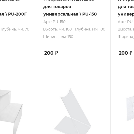
для товаров
для то
я \ PU-200F
универсальная \ PU-150
универ
Арт.: PU-150
Арт.: PU
Глубина, мм: 70
Высота, мм: 100
Глубина, мм: 100
Высота, 
0
Ширина, мм: 150
Ширина, 
200
₽
200
₽