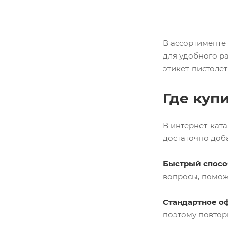
В ассортименте
для удобного р
этикет-пистолет
Где куп
В интернет-кат
достаточно доба
Быстрый спосо
вопросы, помож
Стандартное о
поэтому повтор