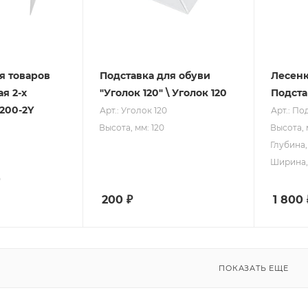
я товаров
Подставка для обуви
Лесенка
я 2-х
"Уголок 120" \ Уголок 120
Подста
-200-2Y
Арт.: Уголок 120
Арт.: По
Высота, мм: 120
Высота, 
Глубина,
Ширина, 
0
200
₽
1 800
ПОКАЗАТЬ ЕЩЕ