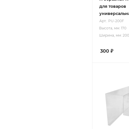
для товаров
универсальна
Арт.: PU-200F
Высота, мм: 170
Ширина, мм: 20
300
₽