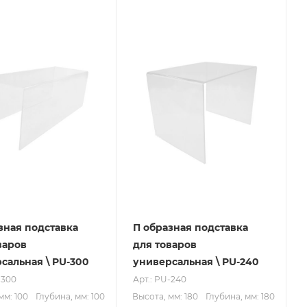
зная подставка
П образная подставка
варов
для товаров
сальная \ PU-300
универсальная \ PU-240
-300
Арт.: PU-240
мм: 100
Глубина, мм: 100
Высота, мм: 180
Глубина, мм: 180