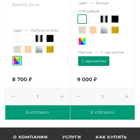
Цвет
—
Белый
Высота: 24 см
глянцевый
Цвет
—
Любой по RAL
Магнит
—
С магнитом
С магнитом
8 700
₽
9 000
₽
В КОРЗИНУ
В КОРЗИНУ
О КОМПАНИИ
УСЛУГИ
КАК КУПИТЬ