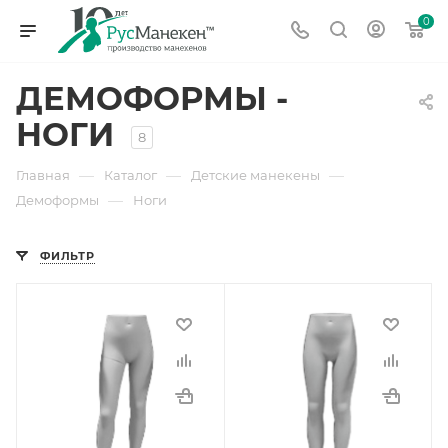
0
ДЕМОФОРМЫ -
НОГИ
8
—
—
—
Главная
Каталог
Детские манекены
—
Демоформы
Ноги
ФИЛЬТР