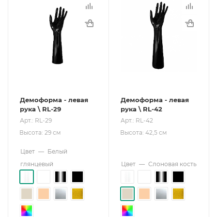
Демоформа - левая
Демоформа - левая
рука \ RL-29
рука \ RL-42
Арт.: RL-29
Арт.: RL-42
Высота: 29 см
Высота: 42,5 см
Цвет
—
Белый
глянцевый
Цвет
—
Слоновая кость