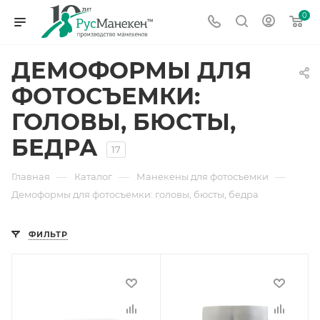
0
ДЕМОФОРМЫ ДЛЯ
ФОТОСЪЕМКИ:
ГОЛОВЫ, БЮСТЫ,
БЕДРА
17
—
—
—
Главная
Каталог
Манекены для фотосъемки
Демоформы для фотосъемки: головы, бюсты, бедра
ФИЛЬТР