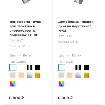
Демоформа - рука
Демоформа - правая
для перчаток и
рука на подставке \
аксессуаров на
H-02
подставке \ H-01
Арт.: H-02
Арт.: H-01
Высота: 50 см
Высота: 50 см
Цвет
—
Белый
Цвет
—
Белый
глянцевый
глянцевый
6 800
₽
6 800
₽