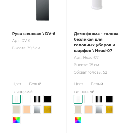
Рука женская \ DV-6
Демоформа - голова
безликая для
Арт.: DV-6
головных уборов и
Высота: 39,5 см
шарфов \ Head-07
Арт.: Head-07
Высота: 35 см
Обхват головы: 52
Цвет
—
Белый
Цвет
—
Белый
глянцевый
глянцевый