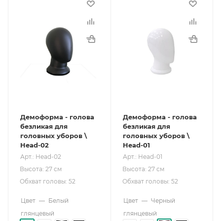
Демоформа - голова
Демоформа - голова
безликая для
безликая для
головных уборов \
головных уборов \
Head-02
Head-01
Арт.: Head-02
Арт.: Head-01
Высота: 27 см
Высота: 27 см
Обхват головы: 52
Обхват головы: 52
Цвет
—
Белый
Цвет
—
Черный
глянцевый
глянцевый