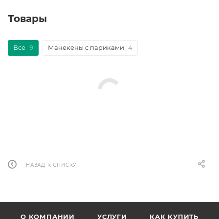
Товары
Все
9
Манекены с париками
4
НАЗАД К СПИСКУ
О КОМПАНИИ
УСЛУГИ
КАК КУПИТЬ