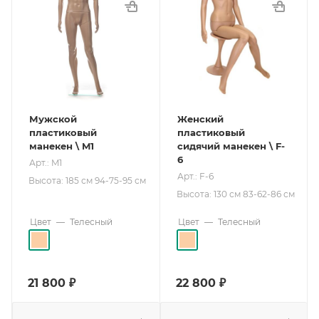
Мужской
Женский
пластиковый
пластиковый
манекен \ M1
сидячий манекен \ F-
6
Арт.: M1
Арт.: F-6
Высота: 185 см 94-75-95 см
Высота: 130 см 83-62-86 см
Цвет
—
Телесный
Цвет
—
Телесный
21 800
₽
22 800
₽