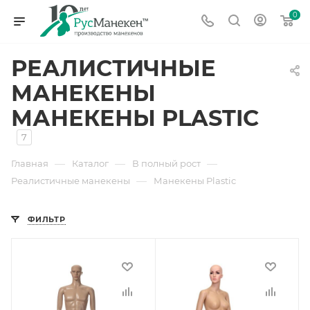
0
РЕАЛИСТИЧНЫЕ
МАНЕКЕНЫ
МАНЕКЕНЫ PLASTIC
7
—
—
—
Главная
Каталог
В полный рост
—
Реалистичные манекены
Манекены Plastic
ФИЛЬТР