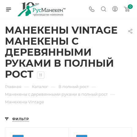
0
МАНЕКЕНЫ VINTAGE
МАНЕКЕНЫ С
ДЕРЕВЯННЫМИ
РУКАМИ В ПОЛНЫЙ
РОСТ
11
—
—
—
Главная
Каталог
В полный рост
—
Манекены с деревянными руками в полный рост
Манекены Vintage
ФИЛЬТР