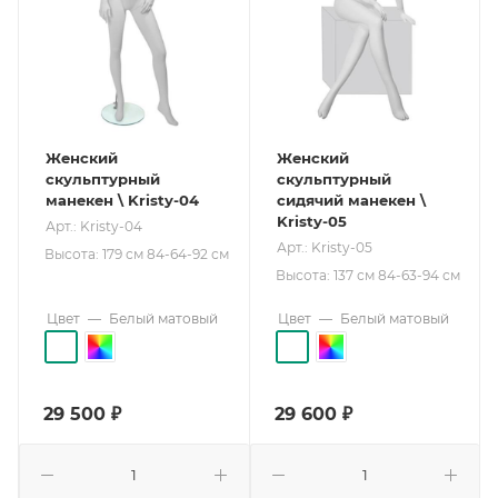
Женский
Женский
скульптурный
скульптурный
манекен \ Kristy-04
сидячий манекен \
Kristy-05
Арт.: Kristy-04
Арт.: Kristy-05
Высота: 179 см 84-64-92 см
Высота: 137 см 84-63-94 см
Цвет
—
Белый матовый
Цвет
—
Белый матовый
29 500
₽
29 600
₽