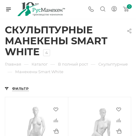
0
СКУЛЬПТУРНЫЕ
МАНЕКЕНЫ SMART
WHITE
4
—
—
—
Главная
Каталог
В полный рост
Скульптурные
—
Манекены Smart White
ФИЛЬТР