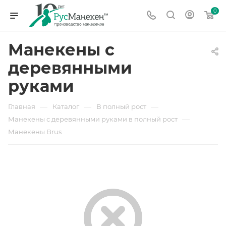
0
Манекены с
деревянными
руками
—
—
—
Главная
Каталог
В полный рост
—
Манекены с деревянными руками в полный рост
Манекены Brus