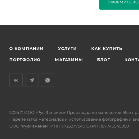
ОФОРМИТЬ Р
О КОМПАНИИ
УСЛУГИ
КАК КУПИТЬ
ПОРТФОЛИО
МАГАЗИНЫ
БЛОГ
КОНТ
2026 © ООО «РусМанекен» Производство манекенов. Все пр
Перепечатка материалов и использование фотографий и виде
ООО "Русманекен" ИНН 7725277549 ОГРН 1157746549950