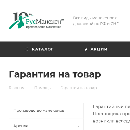
Все виды манекенов с
доставкой по РФ и СНГ
КАТАЛОГ
АКЦИИ
Гарантия на товар
—
—
Главная
Помощь
Гарантия на товар
Гарантийный пер
Производство манекенов
Поставщика прин
возникли вслед
Аренда