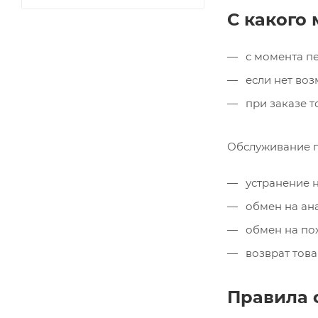
С какого
с момента пе
если нет воз
при заказе т
Обслуживание п
устранение н
обмен на ана
обмен на пох
возврат това
Правила 