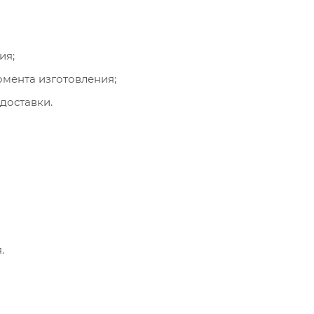
ия;
омента изготовления;
доставки.
.