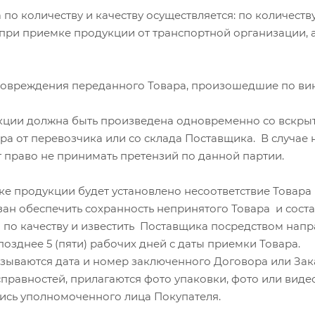
по количеству и качеству осуществляется: по количеств
при приемке продукции от транспортной организации, а 
овреждения переданного Товара, произошедшие по вине
ции должна быть произведена одновременно со вскрытие
ра от перевозчика или со склада Поставщика. В случае
 право не принимать претензий по данной партии.
е продукции будет установлено несоответствие Товара п
ан обеспечить сохранность непринятого Товара и соста
 по качеству и известить Поставщика
посредством напра
озднее 5 (пяти) рабочих дней с даты приемки Товара.
азываются дата и номер заключенного Договора или Зака
правностей, прилагаются фото упаковки, фото или виде
ись уполномоченного лица Покупателя.