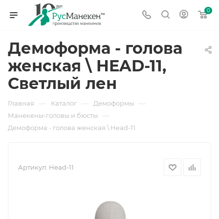
0
Демоформа - голова
женская \ HEAD-11,
Светлый лен
—
—
—
Главная
Каталог
Демоформы
—
Манекены-головы и бюсты
Демоформа - голова женская \ Head-11
Артикул:
Head-11