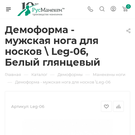
0
Демоформа -
мужская нога для
носков \ Leg-06,
Белый глянцевый
—
—
—
Главная
Каталог
Демоформы
Манекены ноги
—
Демоформа - мужская нога для носков \Leg-06
Артикул:
Leg-06