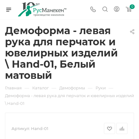
0
Демоформа - левая
рука для перчаток и
ювелирных изделий
\ Hand-01, Белый
матовый
—
—
—
—
Главная
Каталог
Демоформы
Руки
Демоформа - левая рука для перчаток и ювелирных изделий
\ Hand-01
Артикул:
Hand-01