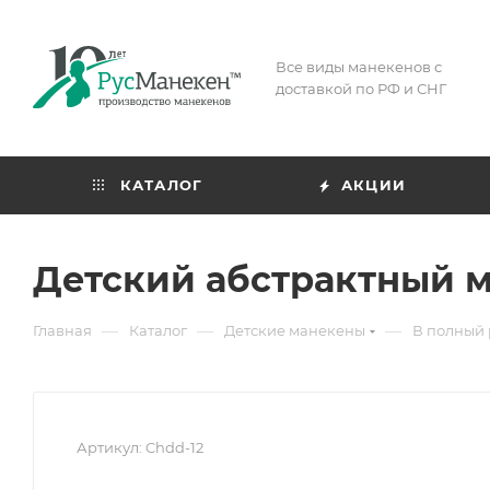
Все виды манекенов с
доставкой по РФ и СНГ
КАТАЛОГ
АКЦИИ
Детский абстрактный м
—
—
—
Главная
Каталог
Детские манекены
В полный 
Артикул:
Chdd-12