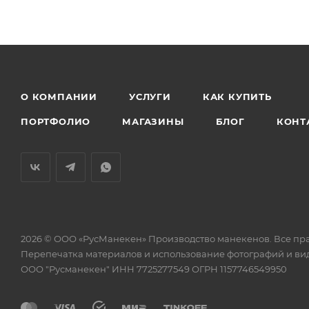
О КОМПАНИИ
УСЛУГИ
КАК КУПИТЬ
ПОРТФОЛИО
МАГАЗИНЫ
БЛОГ
КОНТ
2026 © ООО «РусМанекен» Производство манекенов. Все пр
Перепечатка материалов и использование фотографий и виде
ООО "Русманекен" ИНН 7725277549 ОГРН 1157746549950