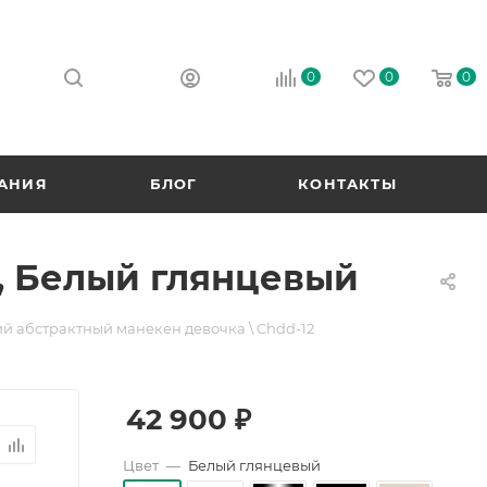
0
0
0
АНИЯ
БЛОГ
КОНТАКТЫ
2, Белый глянцевый
й абстрактный манекен девочка \ Chdd-12
42 900
₽
Цвет
—
Белый глянцевый