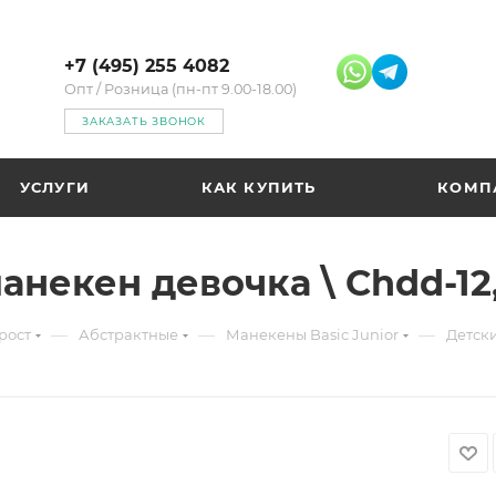
+7 (495) 255 4082
Опт / Розница (пн-пт 9.00-18.00)
ЗАКАЗАТЬ ЗВОНОК
УСЛУГИ
КАК КУПИТЬ
КОМП
анекен девочка \ Chdd-1
—
—
—
рост
Абстрактные
Манекены Basic Junior
Детски