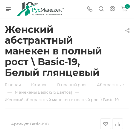
0
Женский
абстрактный
манекен в полный
рост \ Basic-19,
Белый глянцевый
—
—
—
Главная
Каталог
В полный рост
Абстрактные
—
—
Манекены Basic (215 цветов)
Женский абстрактный манекен в полный рост \ Basic-19
Артикул:
Basic-19B