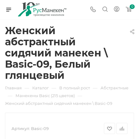
0
Женский
абстрактный
сидячий манекен \
Basic-09, Белый
глянцевый
—
—
—
Главная
Каталог
В полный рост
Абстрактные
—
—
Манекены Basic (215 цветов)
Женский абстрактный сидячий манекен \ Basic-09
Артикул:
Basic-09