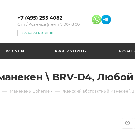
+7 (495) 255 4082
Опт / Розница (пн-пт 9.00-18.00)
ЗАКАЗАТЬ ЗВОНОК
УСЛУГИ
КАК КУПИТЬ
КОМП
анекен \ BRV-D4, Любой
—
—
Манекены Boheme
Женский абстрактный манекен \ 