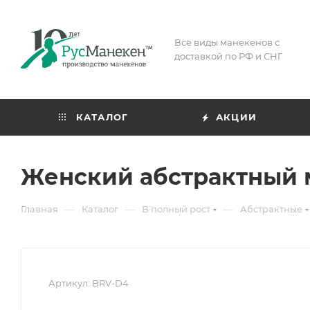
Все виды манекенов с
доставкой по РФ и СНГ
КАТАЛОГ
АКЦИИ
Женский абстрактный м
—
—
—
Главная
Каталог
В полный рост
Абстрактные
Артикул:
BRV-D4