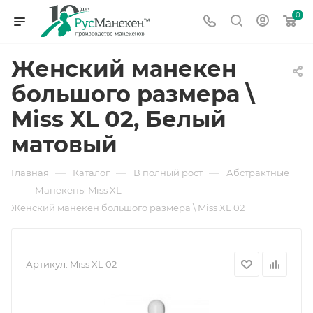
0
Женский манекен
большого размера \
Miss XL 02, Белый
матовый
—
—
—
Главная
Каталог
В полный рост
Абстрактные
—
—
Манекены Miss XL
Женский манекен большого размера \ Miss XL 02
Артикул:
Miss XL 02