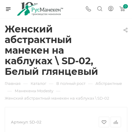
0
Женский
абстрактный
манекен на
каблуках \ SD-02,
Белый глянцевый
—
—
—
Главная
Каталог
В полный рост
Абстрактные
—
—
Манекены Modesty
Женский абстрактный манекен на каблуках \ SD-02
Артикул:
SD-02