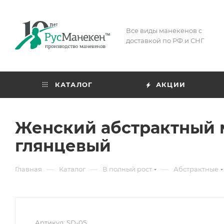
Все виды манекенов с
доставкой по РФ и СНГ
КАТАЛОГ
АКЦИИ
Женский абстрактный м
глянцевый
—
—
—
Главная
Каталог
В полный рост
Абстрактные
Артикул:
SD-05