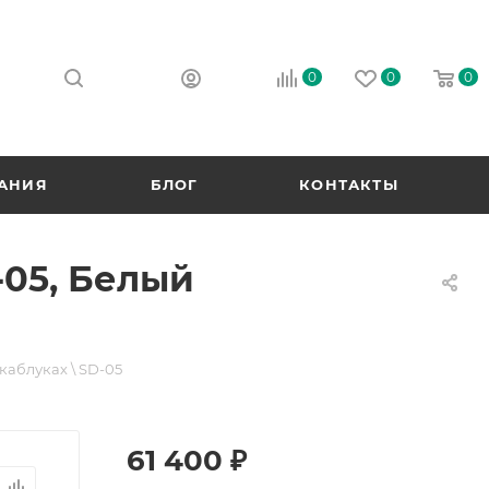
0
0
0
АНИЯ
БЛОГ
КОНТАКТЫ
-05, Белый
аблуках \ SD-05
61 400
₽