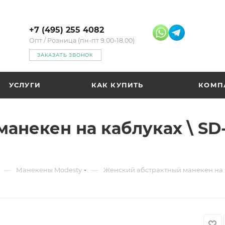
+7 (495) 255 4082
Опт / Розница (пн-пт 9.00-18.00)
ЗАКАЗАТЬ ЗВОНОК
УСЛУГИ
КАК КУПИТЬ
КОМП
анекен на каблуках \ SD
—
—
Манекены Modesty
Женский абстрактный манекен на к