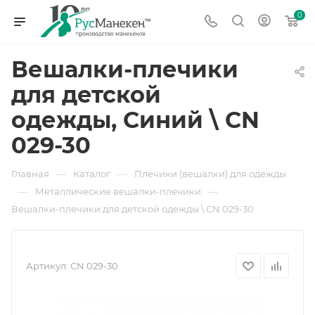
0
Вешалки-плечики
для детской
одежды, Синий \ CN
029-30
—
—
Главная
Каталог
Плечики (вешалки) для одежды
—
—
Металлические вешалки-плечики
Вешалки-плечики для детской одежды \ CN 029-30
Артикул:
CN 029-30