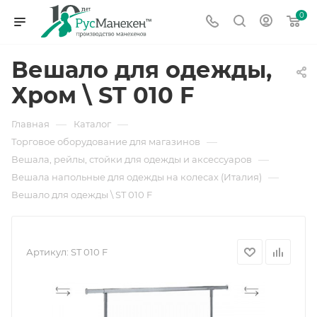
0
Вешало для одежды,
Хром \ ST 010 F
—
—
Главная
Каталог
—
Торговое оборудование для магазинов
—
Вешала, рейлы, стойки для одежды и аксессуаров
—
Вешала напольные для одежды на колесах (Италия)
Вешало для одежды \ ST 010 F
Артикул:
ST 010 F