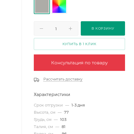
В КОРЗИНУ
КУПИТЬ В 1 КЛИК
Консультация по товару
Рассчитать доставку
Характеристики
Срок отгрузки
—
1-3 дня
Высота, см
—
77
Грудь, см
—
103
Талия, см
—
81
Бедра, см
—
96