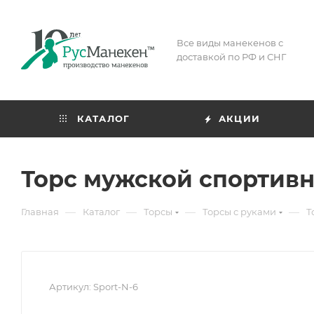
Все виды манекенов с
доставкой по РФ и СНГ
КАТАЛОГ
АКЦИИ
Торс мужской спортивн
—
—
—
—
Главная
Каталог
Торсы
Торсы с руками
Т
Артикул:
Sport-N-6