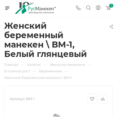
0
Женский
беременный
манекен \ BM-1,
Белый глянцевый
—
—
—
Главная
Каталог
Женские манекены
—
—
В полный рост
Беременные
Женский беременный манекен \ BM-1
Артикул:
BM-1