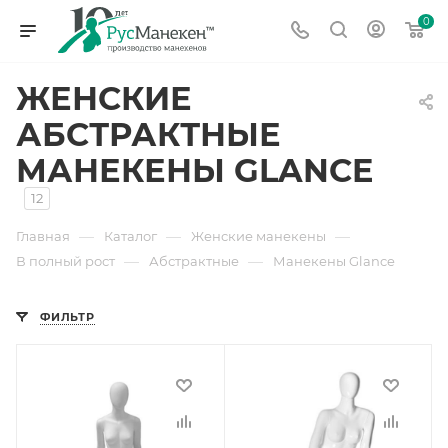
0
ЖЕНСКИЕ
АБСТРАКТНЫЕ
МАНЕКЕНЫ GLANCE
12
—
—
—
Главная
Каталог
Женские манекены
—
—
В полный рост
Абстрактные
Манекены Glance
ФИЛЬТР